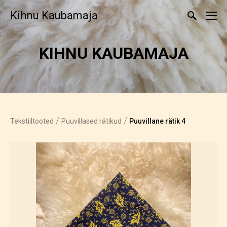
Kihnu Kaubamaja
KIHNU KAUBAMAJA
/
/
Tekstiiltooted
Puuvillased rätikud
Puuvillane rätik 4