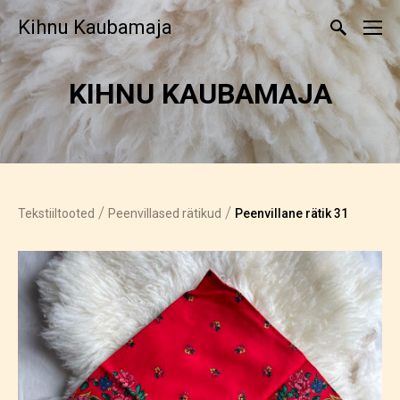
Kihnu Kaubamaja
KIHNU KAUBAMAJA
/
/
Tekstiiltooted
Peenvillased rätikud
Peenvillane rätik 31