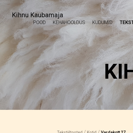
Kihnu Kaubamaja
POOD
KEHAHOOLDUS
KUDUMID
TEKST
KI
/
/
Tekstiiltooted
Kotid
Vardakott 27