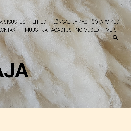
A SISUSTUS
EHTED
LÕNGAD JA KÄSITÖÖTARVIKUD
KONTAKT
MÜÜGI- JA TAGASTUSTINGIMUSED
MEIST
AJA