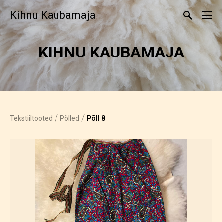
Kihnu Kaubamaja
KIHNU KAUBAMAJA
/
/
Tekstiiltooted
Põlled
Põll 8