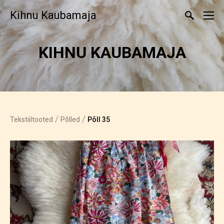
Kihnu Kaubamaja
KIHNU KAUBAMAJA
/
/
Tekstiiltooted
Põlled
Põll 35