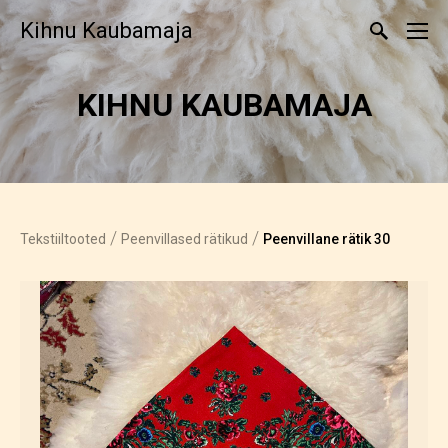
Kihnu Kaubamaja
KIHNU KAUBAMAJA
/
/
Tekstiiltooted
Peenvillased rätikud
Peenvillane rätik 30