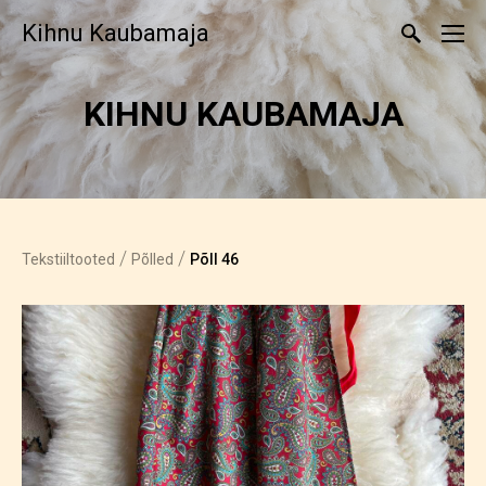
Kihnu Kaubamaja
KIHNU KAUBAMAJA
/
/
Tekstiiltooted
Põlled
Põll 46