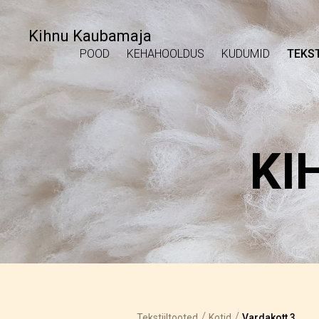
Kihnu Kaubamaja
POOD
KEHAHOOLDUS
KUDUMID
TEKST
KI
/
/
Tekstiiltooted
Kotid
Vardakott 3