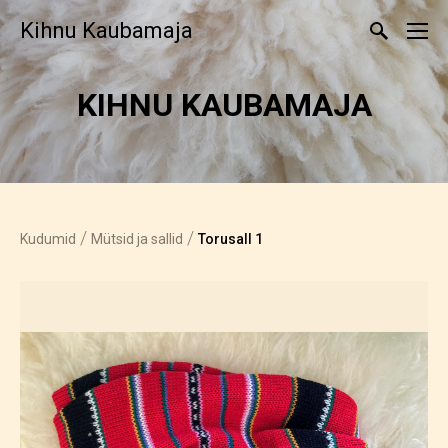
Kihnu Kaubamaja
KIHNU KAUBA­MAJA
/
/
Kudumid
Mütsid ja sallid
Torusall 1