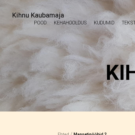
Kihnu Kaubamaja
POOD
KEHAHOOLDUS
KUDUMID
TEKST
KI
/
Ehted
Mansetinööbid 2