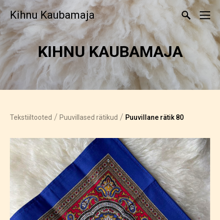
Kihnu Kaubamaja
KIHNU KAUBAMAJA
/
/
Tekstiiltooted
Puuvillased rätikud
Puuvillane rätik 80