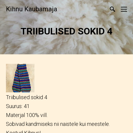
Kihnu Kaubamaja
TRIIBULISED SOKID 4
Triibulised sokid 4
Suurus: 41
Materjal 100% vill.
Sobivad kandmiseks nii naistele kui meestele.
Kootud Kihnus!