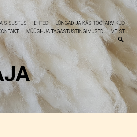
A SISUSTUS
EHTED
LÕNGAD JA KÄSITÖÖTARVIKUD
KONTAKT
MÜÜGI- JA TAGASTUSTINGIMUSED
MEIST
AJA