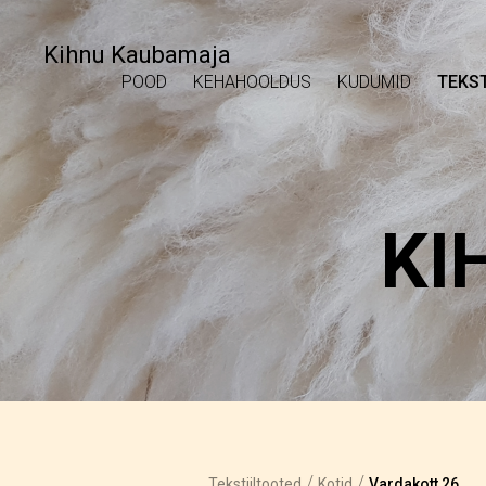
Kihnu Kaubamaja
POOD
KEHAHOOLDUS
KUDUMID
TEKST
KI
/
/
Tekstiiltooted
Kotid
Vardakott 26