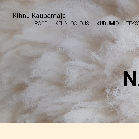
Kihnu Kaubamaja
POOD
KEHAHOOLDUS
KUDUMID
TEKS
N