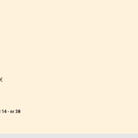
 €
 14 - nr 38