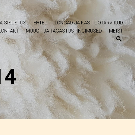
A SISUSTUS
EHTED
LÕNGAD JA KÄSITÖÖTARVIKUD
KONTAKT
MÜÜGI- JA TAGASTUSTINGIMUSED
MEIST
14