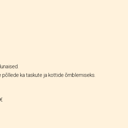
lunaised.
 põllede ka taskute ja kottide õmblemiseks.
 €