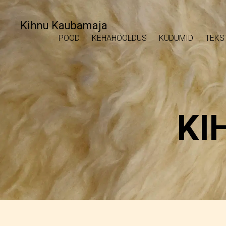
Kihnu Kaubamaja
POOD
KEHAHOOLDUS
KUDUMID
TEKS
KI