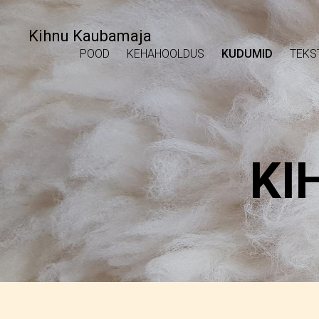
Kihnu Kaubamaja
POOD
KEHAHOOLDUS
KUDUMID
TEKS
KI