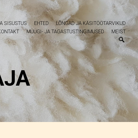
A SISUSTUS
EHTED
LÕNGAD JA KÄSITÖÖTARVIKUD
KONTAKT
MÜÜGI- JA TAGASTUSTINGIMUSED
MEIST
AJA