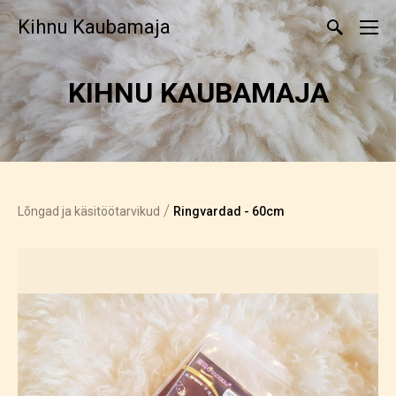
Kihnu Kaubamaja
KIHNU KAUBAMAJA
/
Lõngad ja käsitöötarvikud
Ringvardad - 60cm