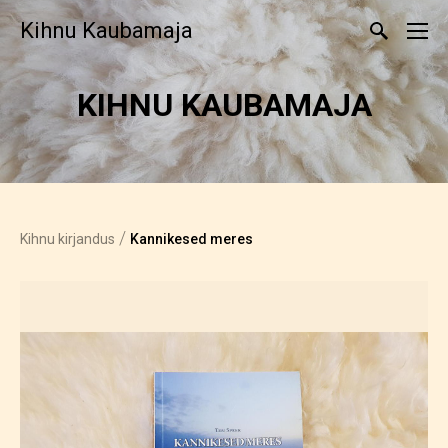
Kihnu Kaubamaja
KIHNU KAUBAMAJA
/
Kihnu kirjandus
Kannikesed meres