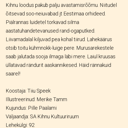
Kihnu loodus pakub palju avastamisrõõmu. Niitudel
õitsevad soo-neiuvabad jt Eestimaa orhideed.
Piälrannas luidetel torkavad silma
aastatuhandetevanused rand-ogaputked.
Liivamadalal kiljuvad pea kohal tiirud. Lahekäärus
otsib toitu kühmnokk-luige pere. Murusarekestele
saab jalutada sooja ilmaga läbi mere. Laiul kruusas
üllatavad rändurit aaskannikesed. Häid rännakuid
saarel!
Koostaja: Tiiu Speek
Illustreerinud: Merike Tamm
Kujundus: Pille Paalami
Väljaandja: SA Kihnu Kultuuriruum
Lehekülgi: 92