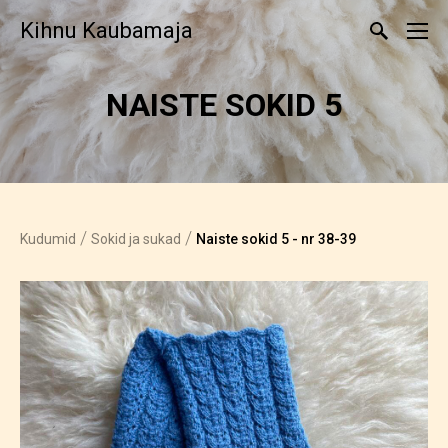
Kihnu Kaubamaja
NAISTE SOKID 5
/
/
Kudumid
Sokid ja sukad
Naiste sokid 5 - nr 38-39