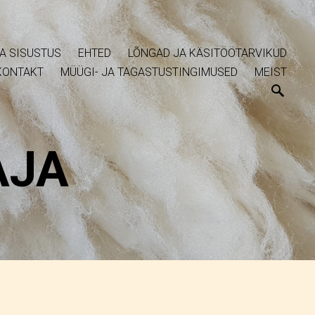
A SISUSTUS
EHTED
LÕNGAD JA KÄSITÖÖTARVIKUD
KONTAKT
MÜÜGI- JA TAGASTUSTINGIMUSED
MEIST
AJA