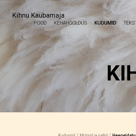
Kihnu Kaubamaja
POOD
KEHAHOOLDUS
KUDUMID
TEKS
KI
/
/
Kudumid
Mütsid ja sallid
Heegeldatu