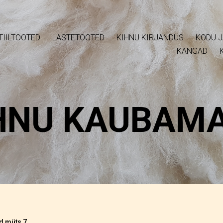
TIILTOOTED
LASTETOOTED
KIHNU KIRJANDUS
KODU J
KANGAD
HNU KAUBA­M
d müts 7