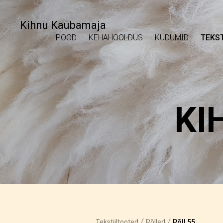
Kihnu Kaubamaja
POOD
KEHAHOOLDUS
KUDUMID
TEKST
KI
/
/
Tekstiiltooted
Põlled
Põll 55