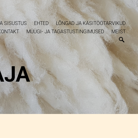
A SISUSTUS
EHTED
LÕNGAD JA KÄSITÖÖTARVIKUD
KONTAKT
MÜÜGI- JA TAGASTUSTINGIMUSED
MEIST
AJA