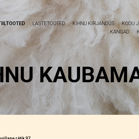
IILTOOTED
LASTETOOTED
KIHNU KIRJANDUS
KODU J
KANGAD
HNU KAUBAM
villane rätik 97