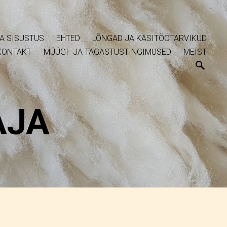
A SISUSTUS
EHTED
LÕNGAD JA KÄSITÖÖTARVIKUD
KONTAKT
MÜÜGI- JA TAGASTUSTINGIMUSED
MEIST
AJA