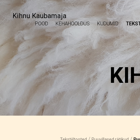
Kihnu Kaubamaja
POOD
KEHAHOOLDUS
KUDUMID
TEKST
KI
/
/
Tekstiiltooted
Puuvillased rätikud
Puu