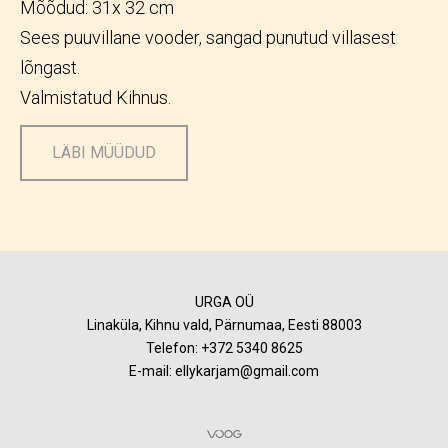
Mõõdud: 31x 32 cm
Sees puuvillane vooder, sangad punutud villasest
lõngast.
Valmistatud Kihnus.
LÄBI MÜÜDUD
URGA OÜ
Linaküla, Kihnu vald, Pärnumaa, Eesti 88003
Telefon:
+372 5340 8625
E-mail: ellykarjam@gmail.com