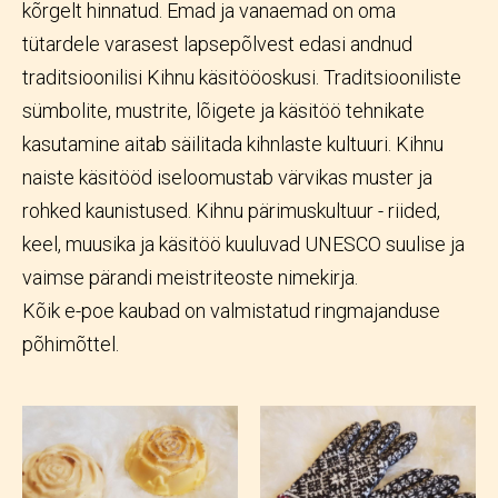
kõrgelt hinnatud. Emad ja vanaemad on oma
tütardele varasest lapsepõlvest edasi andnud
traditsioonilisi Kihnu käsitööoskusi. Traditsiooniliste
sümbolite, mustrite, lõigete ja käsitöö tehnikate
kasutamine aitab säilitada kihnlaste kultuuri. Kihnu
naiste käsitööd iseloomustab värvikas muster ja
rohked kaunistused. Kihnu pärimuskultuur - riided,
keel, muusika ja käsitöö kuuluvad UNESCO suulise ja
vaimse pärandi meistriteoste nimekirja.
Kõik e-poe kaubad on valmistatud ringmajanduse
põhimõttel.