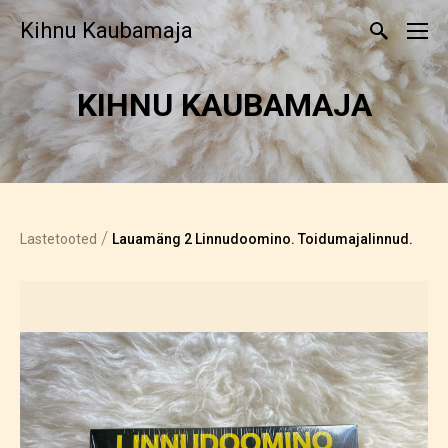
Kihnu Kaubamaja
KIHNU KAUBAMAJA
/
Lastetooted
Lauamäng 2 Linnudoomino. Toidumajalinnud.