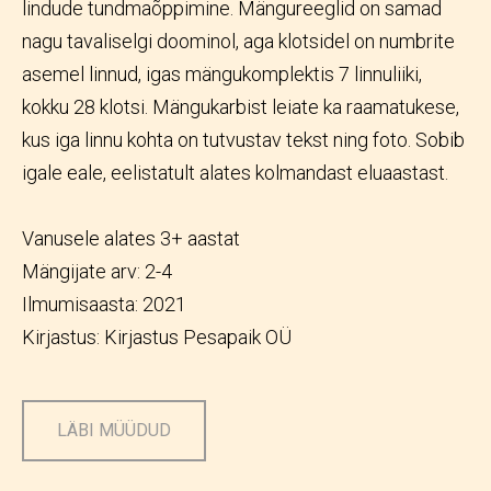
lindude tundmaõppimine. Mängureeglid on samad
nagu tavaliselgi doominol, aga klotsidel on numbrite
asemel linnud, igas mängukomplektis 7 linnuliiki,
kokku 28 klotsi. Mängukarbist leiate ka raamatukese,
kus iga linnu kohta on tutvustav tekst ning foto. Sobib
igale eale, eelistatult alates kolmandast eluaastast.
Vanusele alates 3+ aastat
Mängijate arv: 2-4
Ilmumisaasta: 2021
Kirjastus: Kirjastus Pesapaik OÜ
LÄBI MÜÜDUD