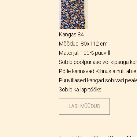
Kangas 84
Mõõdud: 80x112 cm.
Materjal: 100% puuvill
Sobib poolpunase või kipsuga kör
Põlle kannavad Kihnus ainult abie
Puuvillased kangad sobivad peale
Sobib ka lapitööks.
LÄBI MÜÜDUD