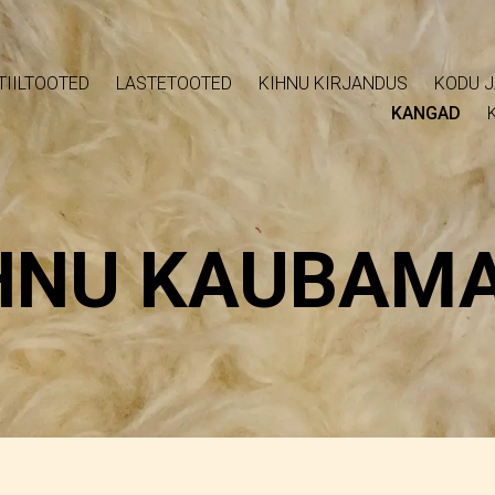
TIILTOOTED
LASTETOOTED
KIHNU KIRJANDUS
KODU J
KANGAD
HNU KAUBAM