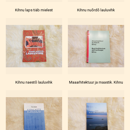
Kihnu laps tiäb mielest
Kihnu nuõrdõ lauluvihk
Kihnu naestõ lauluvihk
Maaarhitektuur ja maastik. Kihnu