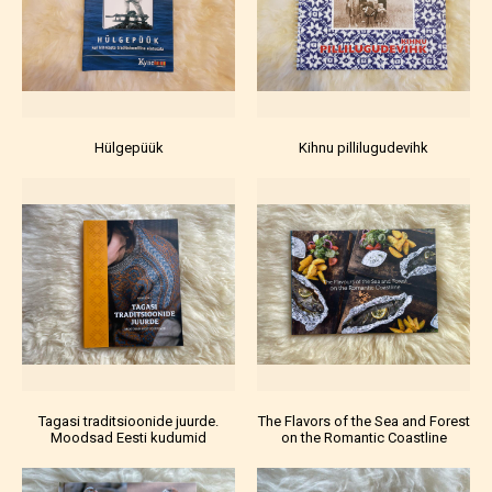
Hülgepüük
Kihnu pillilugudevihk
Tagasi traditsioonide juurde.
The Flavors of the Sea and Forest
Moodsad Eesti kudumid
on the Romantic Coastline