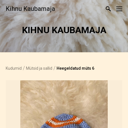
Kihnu Kaubamaja
KIHNU KAUBA­MAJA
/
/
Kudumid
Mütsid ja sallid
Heegeldatud müts 6