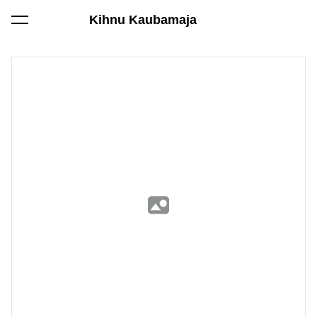
Kihnu Kaubamaja
lisati ostukorvi.
Vaata ostukorvi