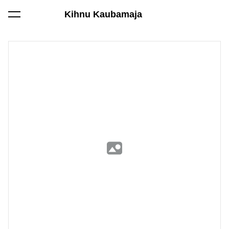
Kihnu Kaubamaja
lisati ostukorvi.
Vaata ostukorvi