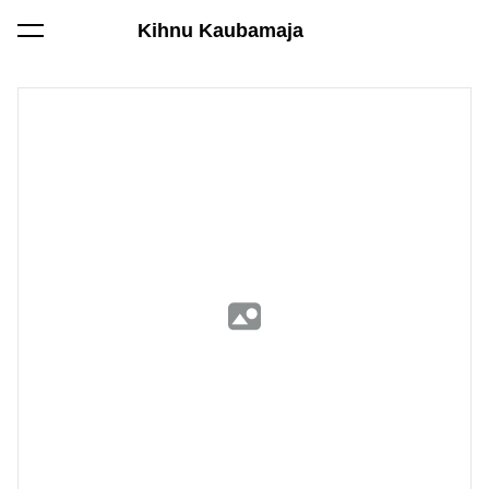
Kihnu Kaubamaja
lisati ostukorvi.
Vaata ostukorvi