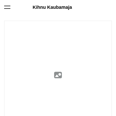
Kihnu Kaubamaja
lisati ostukorvi.
Vaata ostukorvi