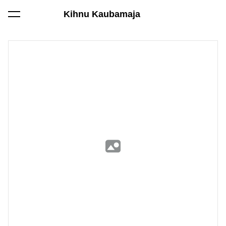
Kihnu Kaubamaja
lisati ostukorvi.
Vaata ostukorvi