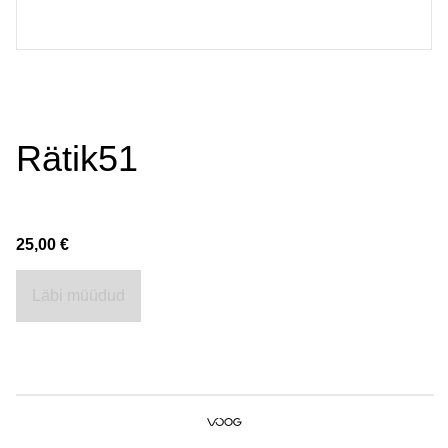
Rätik51
25,00 €
Läbi müüdud