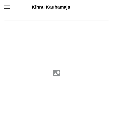
Kihnu Kaubamaja
lisati ostukorvi.
Vaata ostukorvi