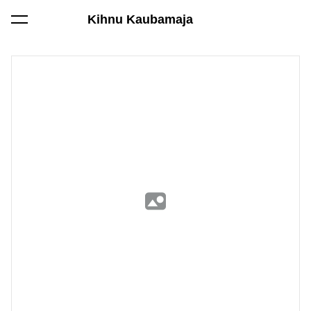
Kihnu Kaubamaja
lisati ostukorvi.
Vaata ostukorvi