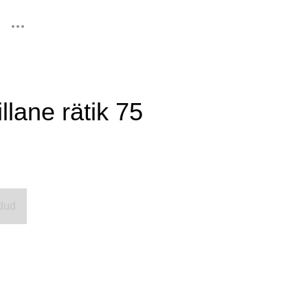
lisati ostukorvi.
Vaata ostukorvi
llane rätik 75
dud
d