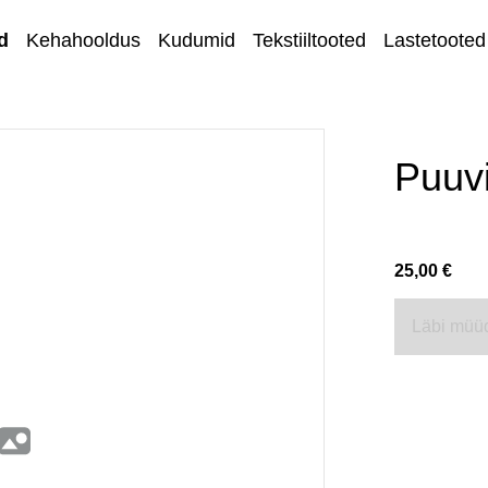
d
Kehahooldus
Kudumid
Tekstiiltooted
Lastetooted
Kihnu kirjandus
Kodu ja sisustus
Puuvi
Ehted
Lõngad ja
25,00 €
käsitöötarvikud
Kangad
Läbi müü
Kontakt
Müügi- ja
tagastustingimuse