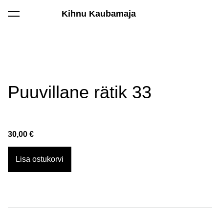
Kihnu Kaubamaja
lisati ostukorvi.
Vaata ostukorvi
Puuvillane rätik 33
30,00 €
Lisa ostukorvi