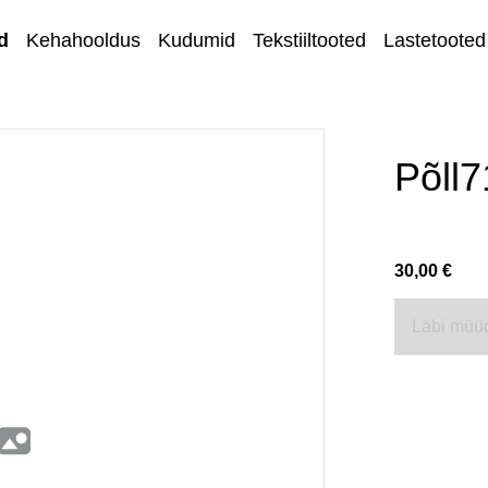
d
Kehahooldus
Kudumid
Tekstiiltooted
Lastetooted
Kihnu kirjandus
Kodu ja sisustus
Põll7
Ehted
Lõngad ja
30,00 €
käsitöötarvikud
Kangad
Läbi müü
Kontakt
Müügi- ja
tagastustingimuse