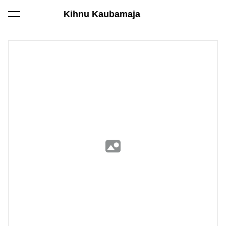
Kihnu Kaubamaja
lisati ostukorvi.
Vaata ostukorvi