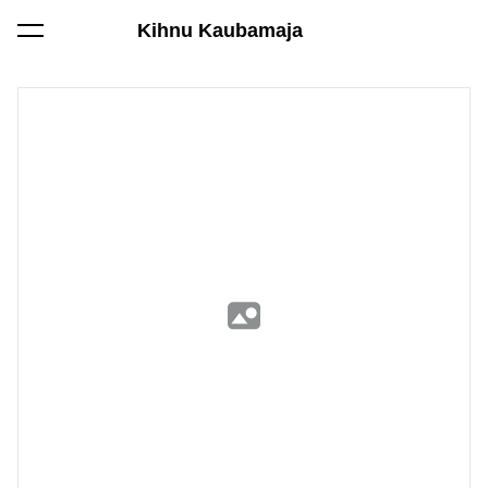
Kihnu Kaubamaja
lisati ostukorvi.
Vaata ostukorvi