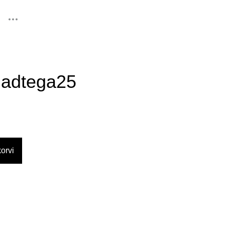
lisati ostukorvi.
Vaata ostukorvi
adtega25
orvi
d