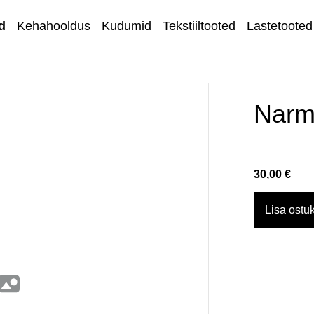
d
Kehahooldus
Kudumid
Tekstiiltooted
Lastetooted
Kihnu kirjandus
Kodu ja sisustus
Narm
Ehted
Lõngad ja
30,00 €
käsitöötarvikud
Kangad
Lisa ostuk
Kontakt
Müügi- ja
tagastustingimuse