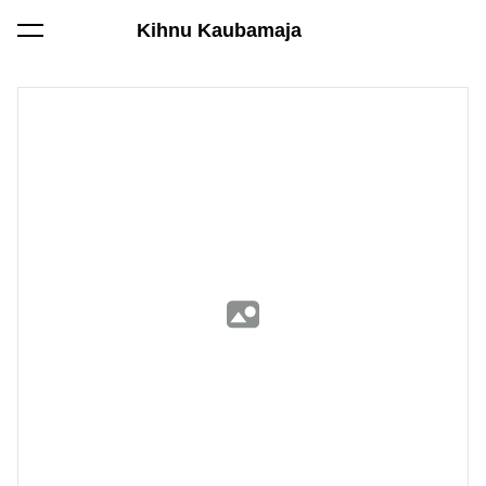
Kihnu Kaubamaja
lisati ostukorvi.
Vaata ostukorvi