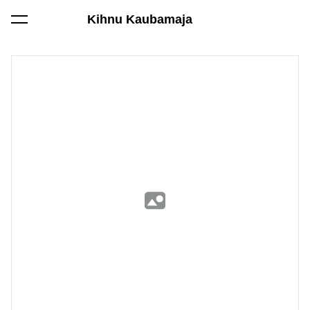
Kihnu Kaubamaja
lisati ostukorvi.
Vaata ostukorvi