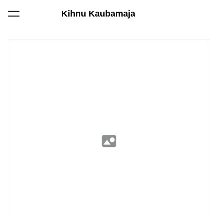
Kihnu Kaubamaja
lisati ostukorvi.
Vaata ostukorvi