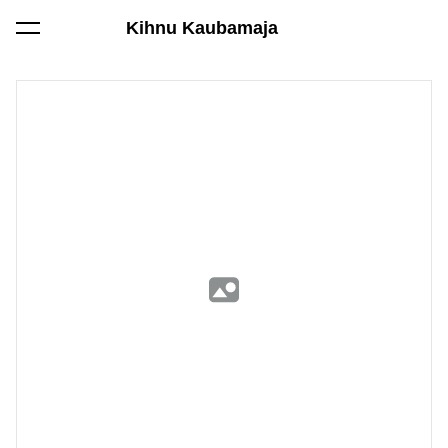
Kihnu Kaubamaja
lisati ostukorvi.
Vaata ostukorvi