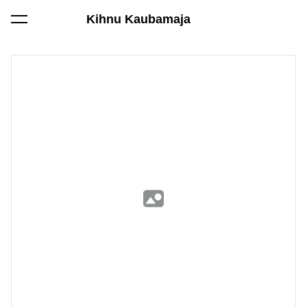
Kihnu Kaubamaja
lisati ostukorvi.
Vaata ostukorvi